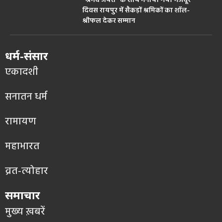
“श्रमेव जयते” के साथ मनाया गया मजदूर
दिवस रायपुर में सैकड़ों श्रमिकों का शॉल-
श्रीफल देकर सम्मान
धर्म-संसार
एकादशी
सनातन धर्म
रामायण
महाभारत
व्रत-त्योहार
समाचार
मुख्य ख़बरें