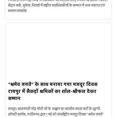
भिलाई (छत्तीसगढ़): विश्व मानवाधिकार परिषद् (WHRC) छत्तीसगढ़ इकाई ने होटल
सेंट्रल पार्क, सुपेला, भिलाई में राष्ट्रीय पदाधिकारियों के सम्मान में भव्य स्वागत एवं
सम्मान समारोह
“श्रमेव जयते” के साथ मनाया गया मजदूर दिवस
रायपुर में सैकड़ों श्रमिकों का शॉल-श्रीफल देकर
सम्मान
रायपुर। प्रधानमंत्री नरेंद्र मोदी जी के आह्वान पर भारतीय जनता पार्टी के झुग्गी-
झोपड़ी प्रकोष्ठ, छत्तीसगढ़ द्वारा 1 मई को अंतर्राष्ट्रीय मजदूर दिवस “श्रमेव जयते”