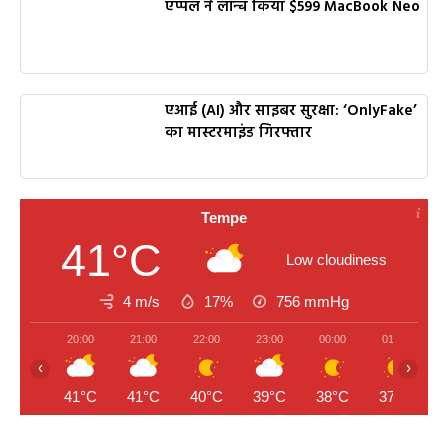
एप्पल ने लॉन्च किया $599 MacBook Neo
एआई (AI) और साइबर सुरक्षा: ‘OnlyFake’
का मास्टरमाइंड गिरफ्तार
Tempe
41°C
Low cloudiness
4 m/s
17%
756
mmHg
20:00
21:00
22:00
23:00
00:00
01:00
‹
›
41°C
41°C
40°C
39°C
38°C
37°C