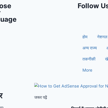
ose
Follow U
r
guage
होम
नेशनल
अन्य राज्य
तकनीकी
ख
More
र
जरूर पढ़ें
pm