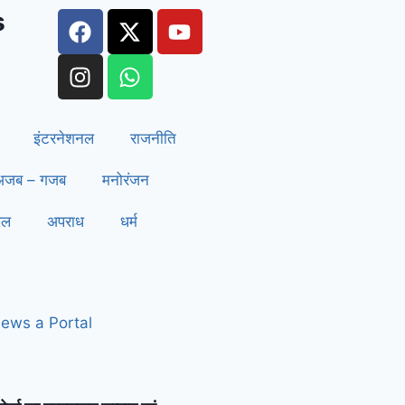
s
इंटरनेशनल
राजनीति
अजब – गजब
मनोरंजन
ेल
अपराध
धर्म