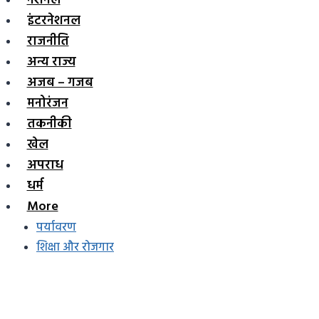
नेशनल
इंटरनेशनल
राजनीति
अन्य राज्य
अजब – गजब
मनोरंजन
तकनीकी
खेल
अपराध
धर्म
More
पर्यावरण
शिक्षा और रोजगार