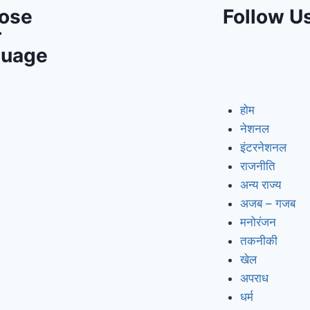
ose
Follow U
r
guage
होम
नेशनल
इंटरनेशनल
राजनीति
अन्य राज्य
अजब – गजब
मनोरंजन
तकनीकी
खेल
अपराध
धर्म